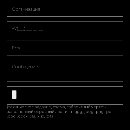
(техническое задание, схема, габаритный чертеж,
заполненный опросный лист и т.п. .jpg, .jpeg, .png, .pdf,
.doc, .docx, .xls, .xlsx, .txt)