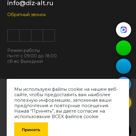
info@diz-alt.ru
Обратный звонок
Режим работы
пн-пт с 09:00 до 18:00
сб-вс Выходной
Все права защищены © 2026
Мы используем файлы cookie на нашем веб-
ООО "ДИЗАЛЬТ"
сайте, чтобы предоставить вам наиболее
ИНН 6318069799 ОГРН 1226300038194
полезную информацию, запоминая ваши
предпочтения и повторные посещения.
Политика конфиденциальности
Нажав “Принять”, вы даете согласие на
Согласие на обработку персональных данных
использование ВСЕХ файлов cookie.
Обращаем ваше внимание на то, что вся информация о товарах,
технических характеристиках оборудования, представленных в каталоге,
Принять
носит информативный характер и может быть изменена производителем
без уведомления. Рекомендуем проконсультироваться со специалистом.