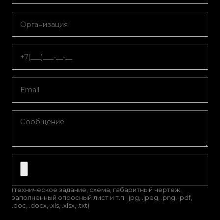
(техническое задание, схема, габаритный чертеж,
заполненный опросный лист и т.п. .jpg, .jpeg, .png, .pdf,
.doc, .docx, .xls, .xlsx, .txt)