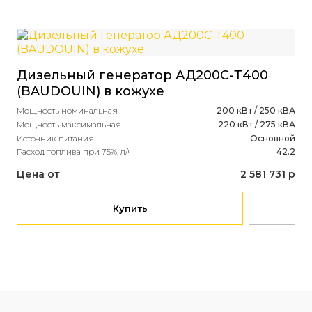
Дизельный генератор АД200С-Т400
Ди
(BAUDOUIN) в кожухе
(S
ав
Мощность номинальная
200 кВт / 250 кВА
Мощность максимальная
220 кВт / 275 кВА
Мощ
Источник питания
Основной
Мощ
Расход топлива при 75%, л/ч
42.2
Ист
Объ
Цена от
2 581 731 р
Рас
Це
Купить