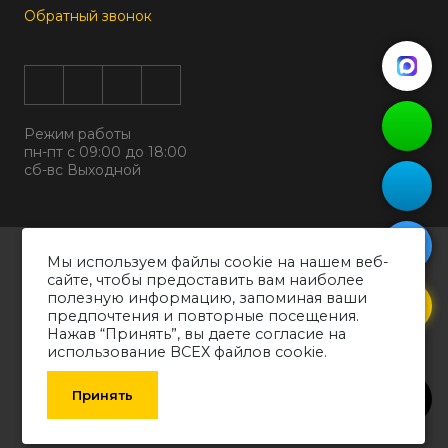
Обратный звонок
Режим работы
пн-пт с 09:00 до 18:00
сб-вс Выходной
Все права защищены © 2026
Мы используем файлы cookie на нашем веб-
ООО "ДИЗАЛЬТ"
сайте, чтобы предоставить вам наиболее
ИНН 6318069799 ОГРН 1226300038194
полезную информацию, запоминая ваши
предпочтения и повторные посещения.
Политика конфиденциальности
Нажав “Принять”, вы даете согласие на
Согласие на обработку персональных данных
использование ВСЕХ файлов cookie.
Обращаем ваше внимание на то, что вся информация о товарах,
технических характеристиках оборудования, представленных в каталоге,
Принять
носит информативный характер и может быть изменена производителем
без уведомления. Рекомендуем проконсультироваться со специалистом.
SCROLLERS