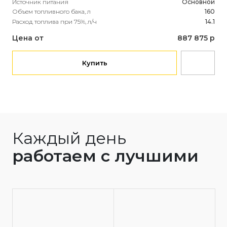
Источник питания
Основной
Мощ
Объем топливного бака, л
160
Мощ
Расход топлива при 75%, л/ч
14.1
Ист
Объ
Цена от
887 875 р
Рас
Це
Купить
Каждый день
работаем с лучшими