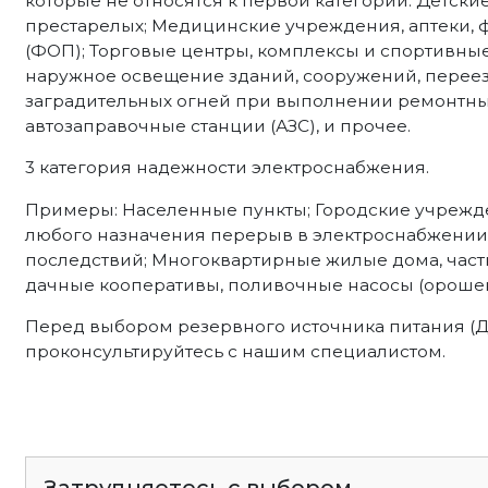
которые не относятся к первой категории. Детские
престарелых; Медицинские учреждения, аптеки,
(ФОП); Торговые центры, комплексы и спортивны
наружное освещение зданий, сооружений, переез
заградительных огней при выполнении ремонтных 
автозаправочные станции (АЗС), и прочее.
3 категория надежности электроснабжения.
Примеры: Населенные пункты; Городские учрежд
любого назначения перерыв в электроснабжении 
последствий; Многоквартирные жилые дома, част
дачные кооперативы, поливочные насосы (орошен
Перед выбором резервного источника питания (
проконсультируйтесь с нашим специалистом.