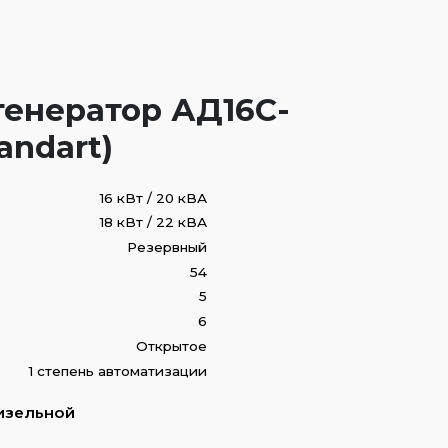
енератор АД16С-
andart)
16 кВт / 20 кВА
18 кВт / 22 кВА
Резервный
54
5
6
Открытое
1 степень автоматизации
изельной