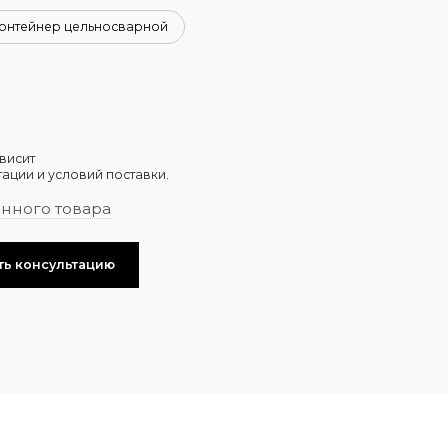
онтейнер цельносварной
висит
ации и условий поставки.
анного товара
ть консультацию