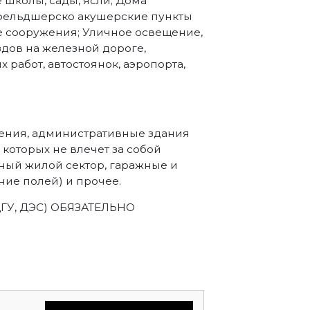
 школы, сады, ясли; Дома
 фельдшерско акушерские пункты
е сооружения; Уличное освещение,
дов на железной дороге,
работ, автостоянок, аэропорта,
ения, административные здания
которых не влечет за собой
ный жилой сектор, гаражные и
ие полей) и прочее.
ДГУ, ДЭС) ОБЯЗАТЕЛЬНО