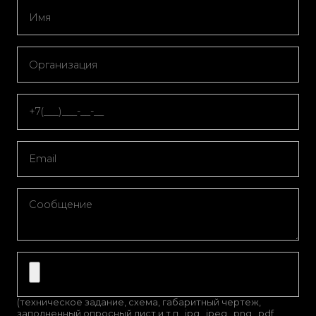
(техническое задание, схема, габаритный чертеж,
заполненный опросный лист и т.п. .jpg, .jpeg, .png, .pdf,