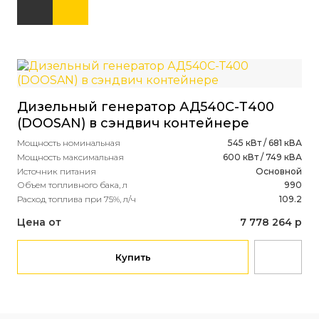
Ди
Дизельный генератор АД540С-Т400
(D
(DOOSAN) в сэндвич контейнере
Мощ
Мощность номинальная
545 кВт / 681 кВА
Мощ
Мощность максимальная
600 кВт / 749 кВА
Ист
Источник питания
Основной
Объ
Объем топливного бака, л
990
Рас
Расход топлива при 75%, л/ч
109.2
Це
Цена от
7 778 264 р
Купить