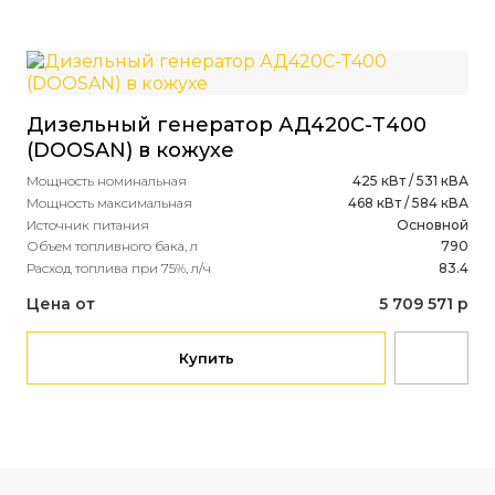
Дизельный генератор АД420С-Т400
Ди
(DOOSAN) в кожухе
(T
Мощность номинальная
425 кВт / 531 кВА
ст
Мощность максимальная
468 кВт / 584 кВА
Источник питания
Основной
Мощ
Объем топливного бака, л
790
Мощ
Расход топлива при 75%, л/ч
83.4
Ист
Объ
Цена от
5 709 571 р
Рас
Це
Купить