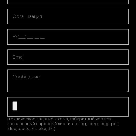
(техническое задание, схема, габаритный чертеж,
заполненный опросный лист и т.п. .jpg, .jpeg, .png, .pdf,
.doc, .docx, .xls, .xlsx, .txt)