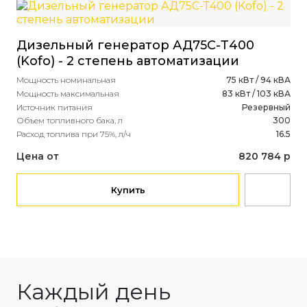
Дизельный генератор АД75С-Т400
Ди
(Kofo) - 2 степень автоматизации
(C
Мощность номинальная
75 кВт / 94 кВА
ст
Мощность максимальная
83 кВт / 103 кВА
Источник питания
Резервный
Мощ
Объем топливного бака, л
300
Мощ
Расход топлива при 75%, л/ч
16.5
Ист
Объ
Цена от
820 784 р
Рас
Це
Купить
Каждый день