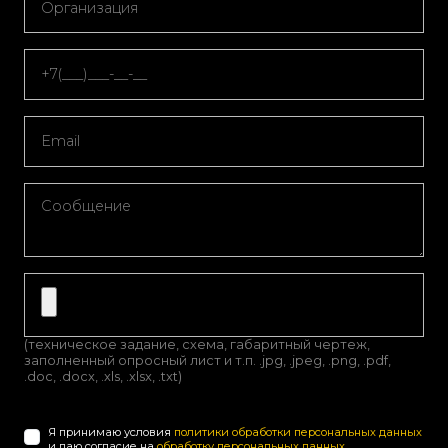
(техническое задание, схема, габаритный чертеж,
заполненный опросный лист и т.п. .jpg, .jpeg, .png, .pdf,
.doc, .docx, .xls, .xlsx, .txt)
Я принимаю условия
политики обработки персональных данных
и даю согласие на
обработку персональных данных
.