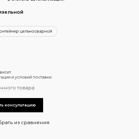
изельной
онтейнер цельносварной
висит
ации и условий поставки.
анного товара
ть консультацию
брать из сравнения