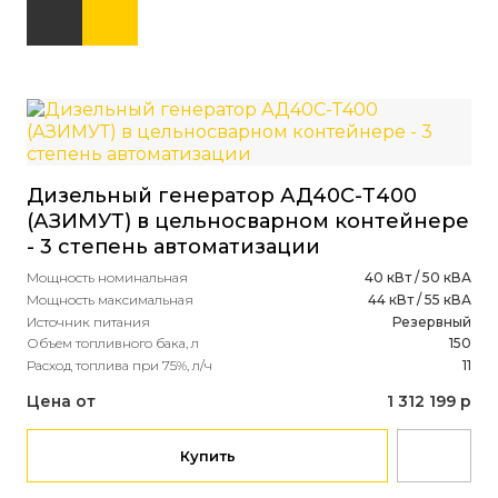
Ди
Дизельный генератор АД40С-Т400
(S
(АЗИМУТ) в цельносварном контейнере
Мощ
- 3 степень автоматизации
Мощ
Ист
Мощность номинальная
40 кВт / 50 кВА
Объ
Мощность максимальная
44 кВт / 55 кВА
Рас
Источник питания
Резервный
Объем топливного бака, л
150
Це
Расход топлива при 75%, л/ч
11
Цена от
1 312 199 р
Купить