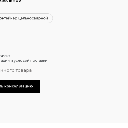
изельной
онтейнер цельносварной
висит
ации и условий поставки.
анного товара
ть консультацию