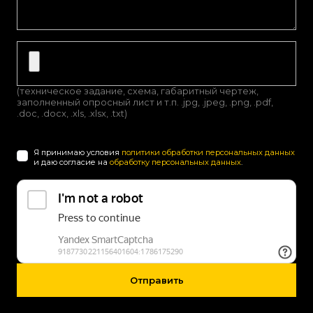
(техническое задание, схема, габаритный чертеж,
заполненный опросный лист и т.п. .jpg, .jpeg, .png, .pdf,
.doc, .docx, .xls, .xlsx, .txt)
Я принимаю условия
политики обработки персональных данных
и даю согласие на
обработку персональных данных
.
Отправить