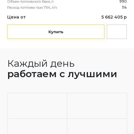
Рас
Объем топливного бака, л
990
Расход топлива при 75%, л/ч
114
Це
Цена от
5 662 405 р
Купить
Каждый день
работаем с лучшими