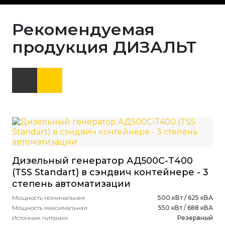
Рекомендуемая
продукция ДИЗАЛЬТ
Ди
Дизельный генератор АД500С-Т400
(Y
(TSS Standart) в сэндвич контейнере - 3
ав
степень автоматизации
Мощ
Мощ
Мощность номинальная
500 кВт / 625 кВА
Ист
Мощность максимальная
550 кВт / 688 кВА
Объ
Источник питания
Резервный