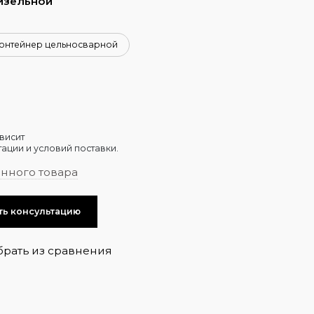
изельной
онтейнер цельносварной
висит
ации и условий поставки.
анного товара
ть консультацию
брать из сравнения