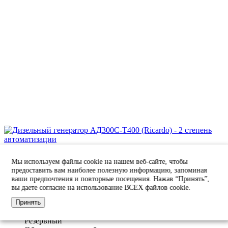
Дизельный генератор АД300С-Т400 (Ricardo) - 2 степень
автоматизации
Мы используем файлы cookie на нашем веб-сайте, чтобы
предоставить вам наиболее полезную информацию, запоминая
Мощность номинальная
ваши предпочтения и повторные посещения. Нажав “Принять”,
300 кВт / 375 кВА
вы даете согласие на использование ВСЕХ файлов cookie.
Мощность максимальная
330 кВт / 412 кВА
Принять
Источник питания
Резервный