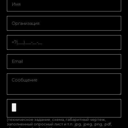
(техническое задание, схема, габаритный чертеж,
заполненный опросный лист и т.п. .jpg, .jpeg, .png, .pdf,