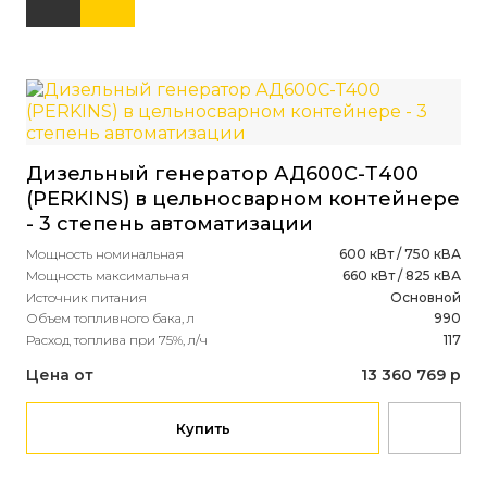
Дизельный генератор АД600С-Т400
Ди
(PERKINS) в цельносварном контейнере
(D
- 3 степень автоматизации
2 
Мощность номинальная
600 кВт / 750 кВА
Мощ
Мощность максимальная
660 кВт / 825 кВА
Мощ
Источник питания
Основной
Ист
Объем топливного бака, л
990
Объ
Расход топлива при 75%, л/ч
117
Рас
Цена от
13 360 769 р
Це
Купить