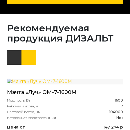
Рекомендуемая
продукция ДИЗАЛЬТ
Мачта «Луч» ОМ-7-1600М
Ма
Мощность, Вт
1600
Мощ
Рабочая высота, м
7
Раб
Световой поток, Лм
104000
Све
Встроенная электростанция
Нет
Вст
Цена от
147 274 р
Це