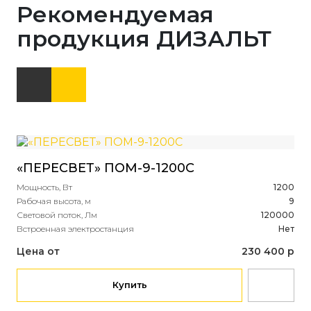
Рекомендуемая
продукция ДИЗАЛЬТ
«ПЕРЕСВЕТ» ПОМ-9-1200С
«С
Мощность, Вт
1200
Мощ
Рабочая высота, м
9
Раб
Световой поток, Лм
120000
Све
Встроенная электростанция
Нет
Вст
Цена от
230 400 р
Це
Купить