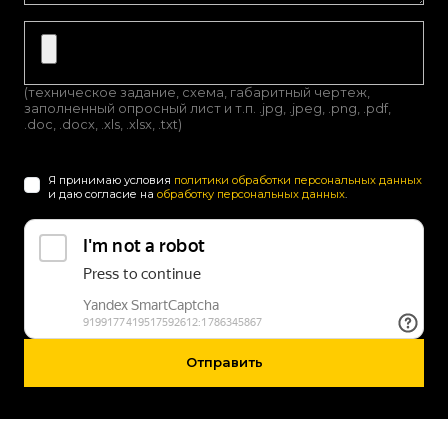
(техническое задание, схема, габаритный чертеж,
заполненный опросный лист и т.п. .jpg, .jpeg, .png, .pdf,
.doc, .docx, .xls, .xlsx, .txt)
Я принимаю условия
политики обработки персональных данных
и даю согласие на
обработку персональных данных
.
Отправить