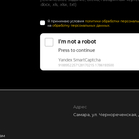
.docx, .xls, .xlsx, .txt)
Я принимаю условия
политики обработки персонал
на
обработку персональных данных
.
Адрес
Самара, ул. Чернореченская, д.
ам