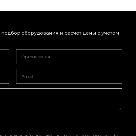
подбор оборудования и расчет цены с учетом
аполненный опросный лист и т.п. .jpg, .jpeg, .png, .pdf, .doc,