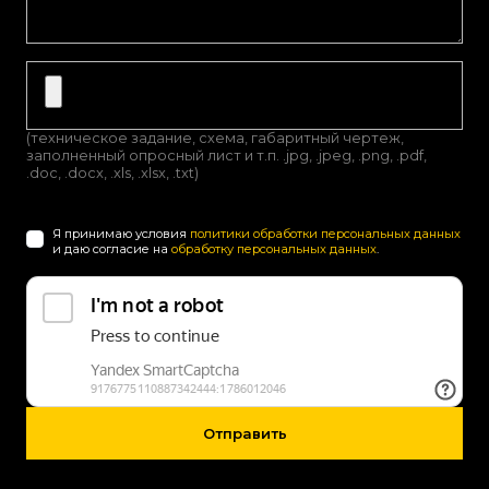
(техническое задание, схема, габаритный чертеж,
заполненный опросный лист и т.п. .jpg, .jpeg, .png, .pdf,
.doc, .docx, .xls, .xlsx, .txt)
Я принимаю условия
политики обработки персональных данных
и даю согласие на
обработку персональных данных
.
Отправить