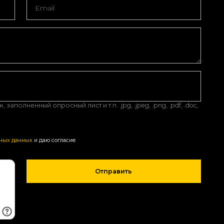
аполненный опросный лист и т.п. .jpg, .jpeg, .png, .pdf, .doc,
ьных данных
и даю согласие
Отправить